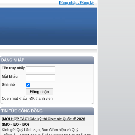
Đăng nhập / Đăng ký
ĐĂNG NHẬP
Tên truy nhập
Mật khẩu
Ghi nhớ
Quên mật khẩu
ĐK thành viên
TIN TỨC CỘNG ĐỒNG
[MỜI HỢP TÁC] Các kỳ thi Olympic Quốc tế 2026
(IMO - IEO - ISO)
Kính gửi Quý Lãnh đạo, Ban Giám hiệu và Quý