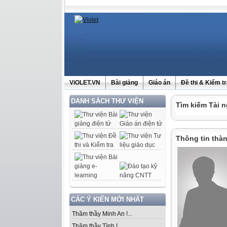
ViOLET.VN
Bài giảng
Giáo án
Đề thi & Kiểm t
DANH SÁCH THƯ VIỆN
Tìm kiếm Tài n
Thông tin thàn
CÁC Ý KIẾN MỚI NHẤT
Thăm thầy Minh An !...
Thăm thầy Tình !...