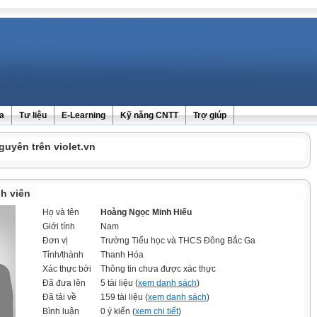
ra
Tư liệu
E-Learning
Kỹ năng CNTT
Trợ giúp
guyên trên violet.vn
h viên
Họ và tên
Hoàng Ngọc Minh Hiếu
Giới tính
Nam
Đơn vị
Trường Tiểu học và THCS Đông Bắc Ga
Tỉnh/thành
Thanh Hóa
Xác thực bởi
Thông tin chưa được xác thực
Đã đưa lên
5 tài liệu (
xem danh sách
)
Đã tải về
159 tài liệu (
xem danh sách
)
Bình luận
0 ý kiến (
xem chi tiết
)