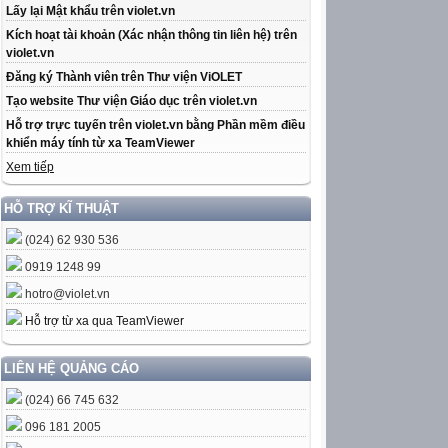
Lấy lại Mật khẩu trên violet.vn
Kích hoạt tài khoản (Xác nhận thông tin liên hệ) trên
violet.vn
Đăng ký Thành viên trên Thư viện ViOLET
Tạo website Thư viện Giáo dục trên violet.vn
Hỗ trợ trực tuyến trên violet.vn bằng Phần mềm điều
khiển máy tính từ xa TeamViewer
Xem tiếp
HỖ TRỢ KĨ THUẬT
(024) 62 930 536
0919 1248 99
hotro@violet.vn
Hỗ trợ từ xa qua TeamViewer
LIÊN HỆ QUẢNG CÁO
(024) 66 745 632
096 181 2005