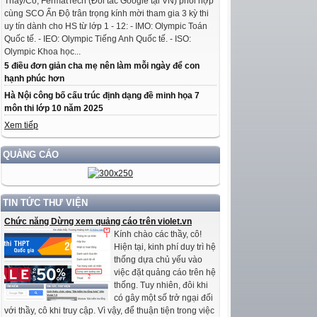
Thầy/Cô, FermatTech (Đối tác Google tại VN) phối hợp
cùng SCO Ấn Độ trân trọng kính mời tham gia 3 kỳ thi
uy tín dành cho HS từ lớp 1 - 12: - IMO: Olympic Toán
Quốc tế. - IEO: Olympic Tiếng Anh Quốc tế. - ISO:
Olympic Khoa học...
5 điều đơn giản cha mẹ nên làm mỗi ngày để con
hạnh phúc hơn
Hà Nội công bố cấu trúc định dạng đề minh họa 7
môn thi lớp 10 năm 2025
Xem tiếp
QUẢNG CÁO
TIN TỨC THƯ VIỆN
Chức năng Dừng xem quảng cáo trên violet.vn
Kính chào các thầy, cô!
Hiện tại, kinh phí duy trì hệ
thống dựa chủ yếu vào
việc đặt quảng cáo trên hệ
thống. Tuy nhiên, đôi khi
có gây một số trở ngại đối
với thầy, cô khi truy cập. Vì vậy, để thuận tiện trong việc