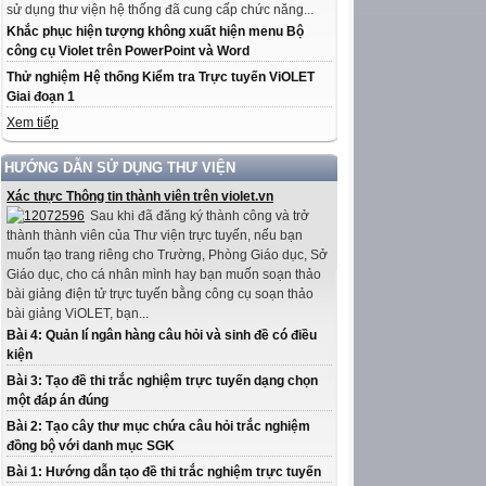
sử dụng thư viện hệ thống đã cung cấp chức năng...
Khắc phục hiện tượng không xuất hiện menu Bộ
công cụ Violet trên PowerPoint và Word
Thử nghiệm Hệ thống Kiểm tra Trực tuyến ViOLET
Giai đoạn 1
Xem tiếp
HƯỚNG DẪN SỬ DỤNG THƯ VIỆN
Xác thực Thông tin thành viên trên violet.vn
Sau khi đã đăng ký thành công và trở
thành thành viên của Thư viện trực tuyến, nếu bạn
muốn tạo trang riêng cho Trường, Phòng Giáo dục, Sở
Giáo dục, cho cá nhân mình hay bạn muốn soạn thảo
bài giảng điện tử trực tuyến bằng công cụ soạn thảo
bài giảng ViOLET, bạn...
Bài 4: Quản lí ngân hàng câu hỏi và sinh đề có điều
kiện
Bài 3: Tạo đề thi trắc nghiệm trực tuyến dạng chọn
một đáp án đúng
Bài 2: Tạo cây thư mục chứa câu hỏi trắc nghiệm
đồng bộ với danh mục SGK
Bài 1: Hướng dẫn tạo đề thi trắc nghiệm trực tuyến