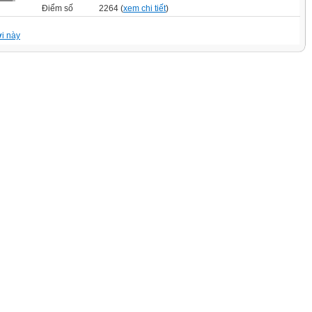
Điểm số
2264 (
xem chi tiết
)
i này