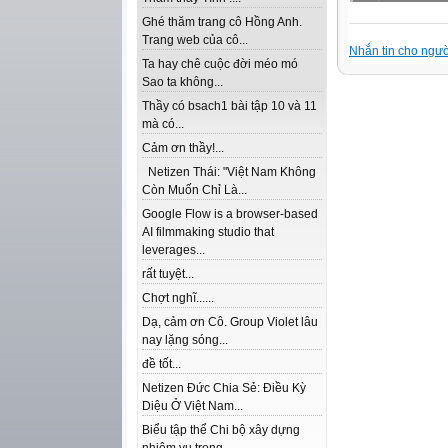
Ghé thăm trang cô Hồng Anh.
Trang web của cô...
Nhắn tin cho ngườ
Ta hay chê cuộc đời méo mó
Sao ta không...
Thầy có bsach1 bài tập 10 và 11
mà có...
Cảm ơn thầy!...
Netizen Thái: "Việt Nam Không
Còn Muốn Chỉ Là...
Google Flow is a browser-based
AI filmmaking studio that
leverages...
rất tuyệt...
Chợt nghĩ......
Dạ, cảm ơn Cô. Group Violet lâu
nay lặng sóng...
đề tốt...
Netizen Đức Chia Sẻ: Điều Kỳ
Diệu Ở Việt Nam...
Biểu tập thể Chi bộ xây dựng