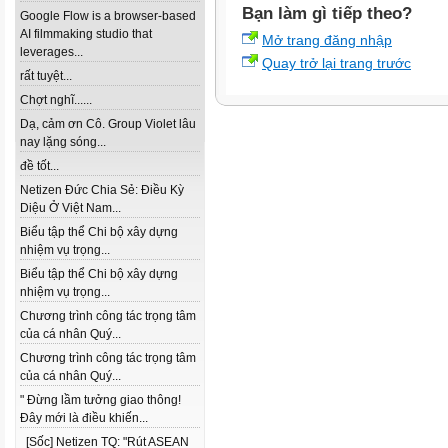
Bạn làm gì tiếp theo?
Google Flow is a browser-based
AI filmmaking studio that
Mở trang đăng nhập
leverages...
Quay trở lại trang trước
rất tuyệt...
Chợt nghĩ......
Dạ, cảm ơn Cô. Group Violet lâu
nay lặng sóng...
đề tốt...
Netizen Đức Chia Sẻ: Điều Kỳ
Diệu Ở Việt Nam...
Biểu tập thể Chi bộ xây dựng
nhiệm vụ trọng...
Biểu tập thể Chi bộ xây dựng
nhiệm vụ trọng...
Chương trình công tác trọng tâm
của cá nhân Quý...
Chương trình công tác trọng tâm
của cá nhân Quý...
" Đừng lầm tưởng giao thông!
Đây mới là điều khiến...
[Sốc] Netizen TQ: "Rút ASEAN