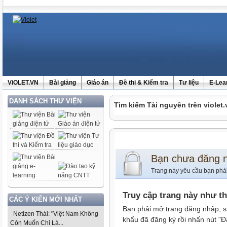
ViOLET.VN
Bài giảng
Giáo án
Đề thi & Kiểm tra
Tư liệu
E-Lea
DANH SÁCH THƯ VIỆN
Tìm kiếm Tài nguyên trên violet.
Bạn chưa đăng 
Trang này yêu cầu bạn phả
Truy cập trang này như t
CÁC Ý KIẾN MỚI NHẤT
Bạn phải mở trang đăng nhập, s
Netizen Thái: "Việt Nam Không
khẩu đã đăng ký rồi nhấn nút "Đ
Còn Muốn Chỉ Là...