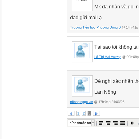
Mk đã nhắn và gọi 
dad gửi mail ạ
Trường Tiểu học Phương Đông B
@ 14h:41p 
Tại sao tôi không tả
Lê Thị Mai Hương
@ 09h:09p 
Đề nghị xác nhân th
Lan Nông
nônng ngọc lan
@ 17h:04p 24/03/26
1
2
3
Kích thước font