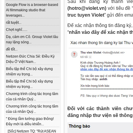
Sau khi đăng ký thành vi
Google Flow is a browser-based
(hotro@violet.vn)
với tiêu đề 
AI filmmaking studio that
truc tuyen Violet
” gửi đến em
leverages...
rất tuyệt...
Để xác nhận thông tin đăng ký
Chợt nghĩ......
“
nhấn vào đây để xác nhận th
Dạ, cảm ơn Cô. Group Violet lâu
nay lặng sóng...
đề tốt...
Netizen Đức Chia Sẻ: Điều Kỳ
Diệu Ở Việt Nam...
Biểu tập thể Chi bộ xây dựng
nhiệm vụ trọng...
Biểu tập thể Chi bộ xây dựng
nhiệm vụ trọng...
Chương trình công tác trọng tâm
của cá nhân Quý...
Chương trình công tác trọng tâm
Đối với các thành viên chư
của cá nhân Quý...
đăng nhập thư viện sẽ thông
" Đừng lầm tưởng giao thông!
Đây mới là điều khiến...
[Sốc] Netizen TQ: "Rút ASEAN