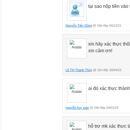
tại sao nộp tiền và
Nguyễn Tiến Dũng
@ 16h:46p 04/12/21
xin hãy xác thực thô
xin cảm ơn!
Lê Thị Thanh Thùy
@ 11h:48p 18/04/23
ai đó xác thực thành 
nguyễn huy toàn
@ 09h:56p 24/01/24
hỗ trợ mk xác thực t