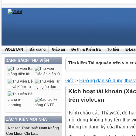
ViOLET.VN
Bài giảng
Giáo án
Đề thi & Kiểm tra
Tư liệu
E-Lea
DANH SÁCH THƯ VIỆN
Tìm kiếm Tài nguyên trên violet.
Gốc
>
Hướng dẫn sử dụng thư v
Kích hoạt tài khoản (Xác
trên violet.vn
Kính chào các Thầy/Cô, để hạ
CÁC Ý KIẾN MỚI NHẤT
nội dung không hay lên thư việ
thông tin đăng ký của thành vi
Netizen Thái: "Việt Nam Không
Còn Muốn Chỉ Là...