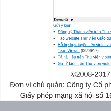
Đường dẫn
:
p
Gửi ý kiến
Đăng ký Thành viên trên Thư
Tạo website Thư viện Giáo dục
Hỗ trợ trực tuyến trên violet
TeamViewer
(06/06/17)
Tải tài liệu trên Thư viện viol
Gửi Ý kiến trên Thư viện viole
©2008-2017 
Đơn vị chủ quản: Công ty Cổ p
Giấy phép mạng xã hội số 