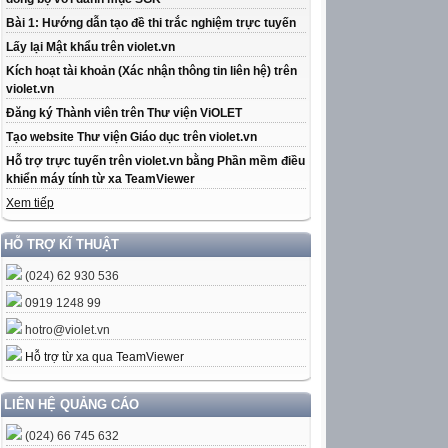
Bài 1: Hướng dẫn tạo đề thi trắc nghiệm trực tuyến
Lấy lại Mật khẩu trên violet.vn
Kích hoạt tài khoản (Xác nhận thông tin liên hệ) trên
violet.vn
Đăng ký Thành viên trên Thư viện ViOLET
Tạo website Thư viện Giáo dục trên violet.vn
Hỗ trợ trực tuyến trên violet.vn bằng Phần mềm điều
khiển máy tính từ xa TeamViewer
Xem tiếp
HỖ TRỢ KĨ THUẬT
(024) 62 930 536
0919 1248 99
hotro@violet.vn
Hỗ trợ từ xa qua TeamViewer
LIÊN HỆ QUẢNG CÁO
(024) 66 745 632