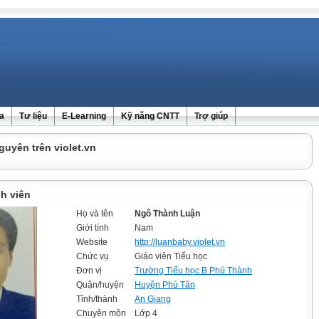
ra
Tư liệu
E-Learning
Kỹ năng CNTT
Trợ giúp
guyên trên violet.vn
h viên
Họ và tên
Ngô Thành Luận
Giới tính
Nam
Website
http://luanbaby.violet.vn
Chức vụ
Giáo viên Tiểu học
Đơn vị
Trường Tiểu học B Phú Thành
Quận/huyện
Huyện Phú Tân
Tỉnh/thành
An Giang
Chuyên môn
Lớp 4