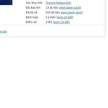
Xác thực bởi
Trương Hoàng Anh
Đã đưa lên
13 tài liệu (
xem danh sách
)
Đã tải về
510 tài liệu (
xem danh sách
)
Bình luận
2 ý kiến (
xem chi tiết
)
Điểm số
1392 (
xem chi tiết
)
i này