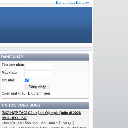
Đăng nhập / Đăng ký
ĐĂNG NHẬP
Tên truy nhập
Mật khẩu
Ghi nhớ
Quên mật khẩu
ĐK thành viên
TIN TỨC CỘNG ĐỒNG
[MỜI HỢP TÁC] Các kỳ thi Olympic Quốc tế 2026
(IMO - IEO - ISO)
Kính gửi Quý Lãnh đạo, Ban Giám hiệu và Quý