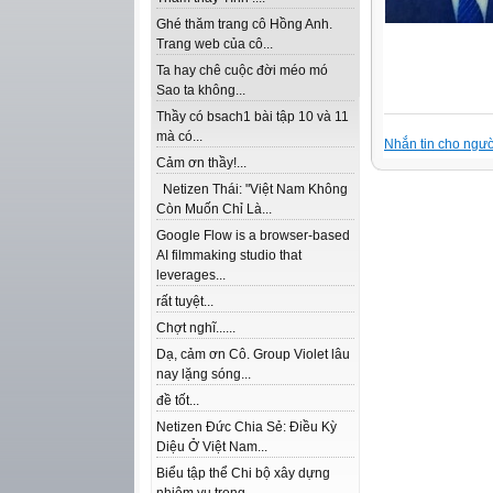
Ghé thăm trang cô Hồng Anh.
Trang web của cô...
Ta hay chê cuộc đời méo mó
Sao ta không...
Thầy có bsach1 bài tập 10 và 11
mà có...
Nhắn tin cho ngườ
Cảm ơn thầy!...
Netizen Thái: "Việt Nam Không
Còn Muốn Chỉ Là...
Google Flow is a browser-based
AI filmmaking studio that
leverages...
rất tuyệt...
Chợt nghĩ......
Dạ, cảm ơn Cô. Group Violet lâu
nay lặng sóng...
đề tốt...
Netizen Đức Chia Sẻ: Điều Kỳ
Diệu Ở Việt Nam...
Biểu tập thể Chi bộ xây dựng