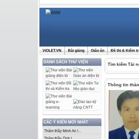
ViOLET.VN
Bài giảng
Giáo án
Đề thi & Kiểm t
DANH SÁCH THƯ VIỆN
Tìm kiếm Tài n
Thông tin thàn
CÁC Ý KIẾN MỚI NHẤT
Thăm thầy Minh An !...
Thăm thầy Tình !...