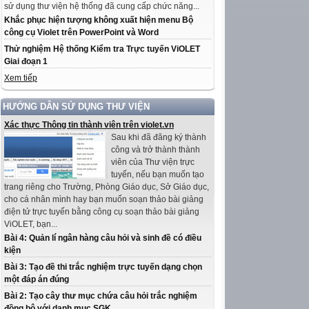
sử dụng thư viện hệ thống đã cung cấp chức năng...
Khắc phục hiện tượng không xuất hiện menu Bộ
công cụ Violet trên PowerPoint và Word
Thử nghiệm Hệ thống Kiểm tra Trực tuyến ViOLET
Giai đoạn 1
Xem tiếp
HƯỚNG DẪN SỬ DỤNG THƯ VIỆN
Xác thực Thông tin thành viên trên violet.vn
Sau khi đã đăng ký thành
công và trở thành thành
viên của Thư viện trực
tuyến, nếu bạn muốn tạo
trang riêng cho Trường, Phòng Giáo dục, Sở Giáo dục,
cho cá nhân mình hay bạn muốn soạn thảo bài giảng
điện tử trực tuyến bằng công cụ soạn thảo bài giảng
ViOLET, bạn...
Bài 4: Quản lí ngân hàng câu hỏi và sinh đề có điều
kiện
Bài 3: Tạo đề thi trắc nghiệm trực tuyến dạng chọn
một đáp án đúng
Bài 2: Tạo cây thư mục chứa câu hỏi trắc nghiệm
đồng bộ với danh mục SGK