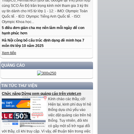
Thầy/Cô, FermatTech (Đối tác Google tại VN) phối hợp
cùng SCO Ấn Độ trân trọng kính mời tham gia 3 kỳ thi
uy tín dành cho HS từ lớp 1 - 12: - IMO: Olympic Toán
Quốc tế. - IEO: Olympic Tiếng Anh Quốc tế. - ISO:
Olympic Khoa học...
5 điều đơn giản cha mẹ nên làm mỗi ngày để con
hạnh phúc hơn
Hà Nội công bố cấu trúc định dạng đề minh họa 7
môn thi lớp 10 năm 2025
Xem tiếp
QUẢNG CÁO
TIN TỨC THƯ VIỆN
Chức năng Dừng xem quảng cáo trên violet.vn
Kính chào các thầy, cô!
Hiện tại, kinh phí duy trì hệ
thống dựa chủ yếu vào
việc đặt quảng cáo trên hệ
thống. Tuy nhiên, đôi khi
có gây một số trở ngại đối
với thầy, cô khi truy cập. Vì vậy, để thuận tiện trong việc