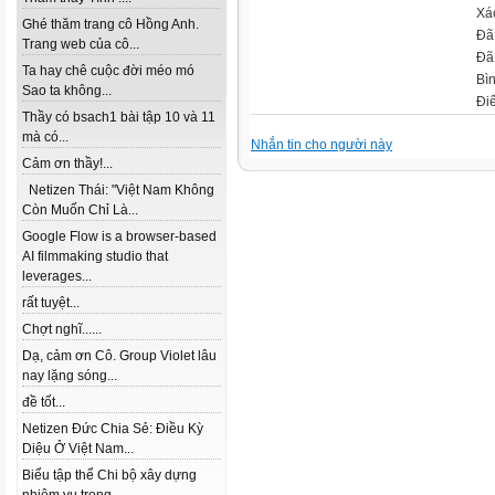
Xá
Ghé thăm trang cô Hồng Anh.
Đã
Trang web của cô...
Đã 
Ta hay chê cuộc đời méo mó
Bì
Sao ta không...
Đi
Thầy có bsach1 bài tập 10 và 11
mà có...
Nhắn tin cho người này
Cảm ơn thầy!...
Netizen Thái: "Việt Nam Không
Còn Muốn Chỉ Là...
Google Flow is a browser-based
AI filmmaking studio that
leverages...
rất tuyệt...
Chợt nghĩ......
Dạ, cảm ơn Cô. Group Violet lâu
nay lặng sóng...
đề tốt...
Netizen Đức Chia Sẻ: Điều Kỳ
Diệu Ở Việt Nam...
Biểu tập thể Chi bộ xây dựng