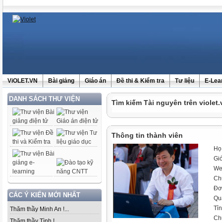
ViOLET.VN
Bài giảng
Giáo án
Đề thi & Kiểm tra
Tư liệu
E-Lea
DANH SÁCH THƯ VIỆN
Tìm kiếm Tài nguyên trên violet.
Thông tin thành viên
Họ
Giớ
We
Ch
Đơ
CÁC Ý KIẾN MỚI NHẤT
Qu
Tỉ
Thăm thầy Minh An !...
Ch
Thăm thầy Tình !...