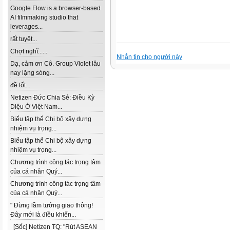
Google Flow is a browser-based
AI filmmaking studio that
leverages...
rất tuyệt...
Chợt nghĩ......
Nhắn tin cho người này
Dạ, cảm ơn Cô. Group Violet lâu
nay lặng sóng...
đề tốt...
Netizen Đức Chia Sẻ: Điều Kỳ
Diệu Ở Việt Nam...
Biểu tập thể Chi bộ xây dựng
nhiệm vụ trọng...
Biểu tập thể Chi bộ xây dựng
nhiệm vụ trọng...
Chương trình công tác trọng tâm
của cá nhân Quý...
Chương trình công tác trọng tâm
của cá nhân Quý...
" Đừng lầm tưởng giao thông!
Đây mới là điều khiến...
[Sốc] Netizen TQ: "Rút ASEAN