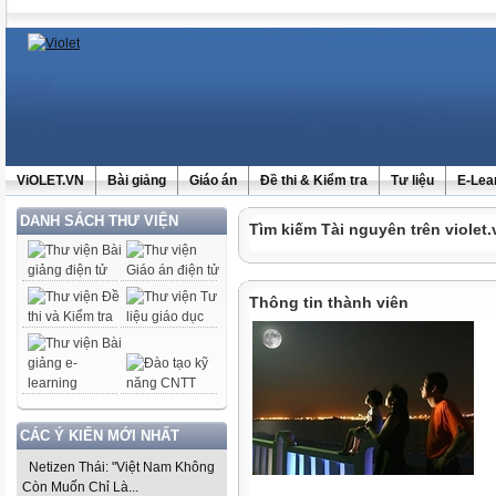
ViOLET.VN
Bài giảng
Giáo án
Đề thi & Kiểm tra
Tư liệu
E-Lea
DANH SÁCH THƯ VIỆN
Tìm kiếm Tài nguyên trên violet.
Thông tin thành viên
CÁC Ý KIẾN MỚI NHẤT
Netizen Thái: "Việt Nam Không
Còn Muốn Chỉ Là...