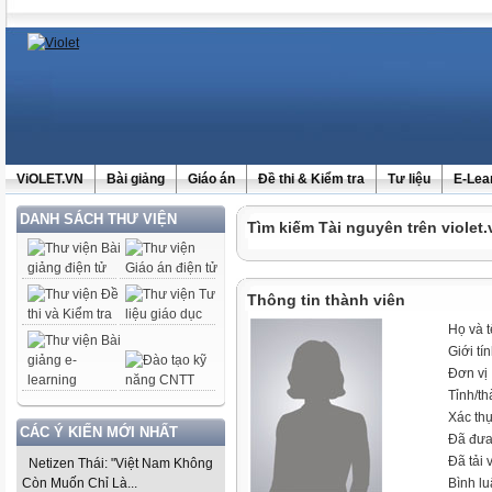
ViOLET.VN
Bài giảng
Giáo án
Đề thi & Kiểm tra
Tư liệu
E-Lea
DANH SÁCH THƯ VIỆN
Tìm kiếm Tài nguyên trên violet.
Thông tin thành viên
Họ và 
Giới tí
Đơn vị
Tỉnh/t
Xác th
CÁC Ý KIẾN MỚI NHẤT
Đã đưa
Đã tải 
Netizen Thái: "Việt Nam Không
Còn Muốn Chỉ Là...
Bình l