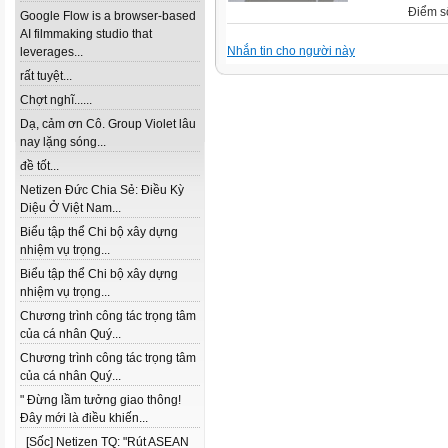
Điểm s
Google Flow is a browser-based
AI filmmaking studio that
Nhắn tin cho người này
leverages...
rất tuyệt...
Chợt nghĩ......
Dạ, cảm ơn Cô. Group Violet lâu
nay lặng sóng...
đề tốt...
Netizen Đức Chia Sẻ: Điều Kỳ
Diệu Ở Việt Nam...
Biểu tập thể Chi bộ xây dựng
nhiệm vụ trọng...
Biểu tập thể Chi bộ xây dựng
nhiệm vụ trọng...
Chương trình công tác trọng tâm
của cá nhân Quý...
Chương trình công tác trọng tâm
của cá nhân Quý...
" Đừng lầm tưởng giao thông!
Đây mới là điều khiến...
[Sốc] Netizen TQ: "Rút ASEAN