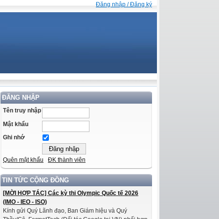
Đăng nhập / Đăng ký
ĐĂNG NHẬP
Tên truy nhập
Mật khẩu
Ghi nhớ
Quên mật khẩu
ĐK thành viên
TIN TỨC CỘNG ĐỒNG
[MỜI HỢP TÁC] Các kỳ thi Olympic Quốc tế 2026
(IMO - IEO - ISO)
Kính gửi Quý Lãnh đạo, Ban Giám hiệu và Quý