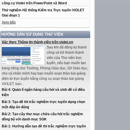
công cụ Violet trên PowerPoint và Word
Thử nghiệm Hệ thống Kiểm tra Trực tuyến ViOLET
Giai đoạn 1
Xem tiếp
HƯỚNG DẪN SỬ DỤNG THƯ VIỆN
Xác thực Thông tin thành viên trên violet.vn
Sau khi đã đăng ký thành
công và trở thành thành
viên của Thư viện trực
tuyến, nếu bạn muốn tạo
trang riêng cho Trường, Phòng Giáo dục, Sở Giáo dục,
cho cá nhân mình hay bạn muốn soạn thảo bài giảng
điện tử trực tuyến bằng công cụ soạn thảo bài giảng
ViOLET, bạn...
Bài 4: Quản lí ngân hàng câu hỏi và sinh đề có điều
kiện
Bài 3: Tạo đề thi trắc nghiệm trực tuyến dạng chọn
một đáp án đúng
Bài 2: Tạo cây thư mục chứa câu hỏi trắc nghiệm
đồng bộ với danh mục SGK
Bài 1: Hướng dẫn tạo đề thi trắc nghiệm trực tuyến