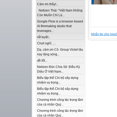
Cảm ơn thầy!...
Netizen Thái: "Việt Nam Không
Còn Muốn Chỉ Là...
Google Flow is a browser-based
AI filmmaking studio that
leverages...
Nhắn tin cho ngườ
rất tuyệt...
Chợt nghĩ......
Dạ, cảm ơn Cô. Group Violet lâu
nay lặng sóng...
đề tốt...
Netizen Đức Chia Sẻ: Điều Kỳ
Diệu Ở Việt Nam...
Biểu tập thể Chi bộ xây dựng
nhiệm vụ trọng...
Biểu tập thể Chi bộ xây dựng
nhiệm vụ trọng...
Chương trình công tác trọng tâm
của cá nhân Quý...
Chương trình công tác trọng tâm
của cá nhân Quý...