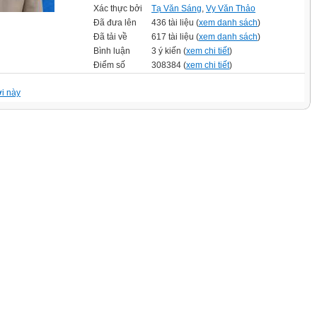
Xác thực bởi
Tạ Văn Sáng
,
Vy Văn Thảo
Đã đưa lên
436 tài liệu (
xem danh sách
)
Đã tải về
617 tài liệu (
xem danh sách
)
Bình luận
3 ý kiến (
xem chi tiết
)
Điểm số
308384 (
xem chi tiết
)
i này