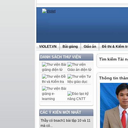
ViOLET.VN
Bài giảng
Giáo án
Đề thi & Kiểm t
DANH SÁCH THƯ VIỆN
Tìm kiếm Tài n
Thông tin thàn
CÁC Ý KIẾN MỚI NHẤT
Thầy có bsach1 bài tập 10 và 11
mà có...