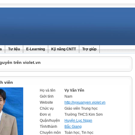
ra
Tư liệu
E-Learning
Kỹ năng CNTT
Trợ giúp
guyên trên violet.vn
h viên
Họ và tên
Vy Văn Yển
Giới tính
Nam
Website
http://vyxuanyen.violet.vn
Chức vụ
Giáo viên Trung học
Đơn vị
Trường THCS Kim Sơn
Quận/huyện
Huyện Lục Ngạn
Tỉnh/thành
Bắc Giang
Chuyên môn
Toán học, Tin học