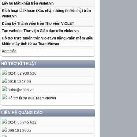
Lấy lại Mật khẩu trên violet.vn
Kích hoạt tài khoản (Xác nhận thông tin liên hệ) trên
violet.vn
Đăng ký Thành viên trên Thư viện ViOLET
Tạo website Thư viện Giáo dục trên violet.vn
Hỗ trợ trực tuyến trên violet.vn bằng Phần mềm điều
khiển máy tính từ xa TeamViewer
Xem tiếp
HỖ TRỢ KĨ THUẬT
(024) 62 930 536
0919 1248 99
hotro@violet.vn
Hỗ trợ từ xa qua TeamViewer
LIÊN HỆ QUẢNG CÁO
(024) 66 745 632
096 181 2005