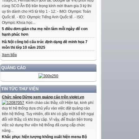
Thầy/Cô, FermatTech (Đối tác Google tại VN) phối hợp
cùng SCO Ấn Độ trân trọng kính mời tham gia 3 kỳ thi
uy tín dành cho HS từ lớp 1 - 12: - IMO: Olympic Toán
Quốc tế. - IEO: Olympic Tiếng Anh Quốc tế. - ISO:
Olympic Khoa học...
5 điều đơn giản cha mẹ nên làm mỗi ngày để con
hạnh phúc hơn
Hà Nội công bố cấu trúc định dạng đề minh họa 7
môn thi lớp 10 năm 2025
Xem tiếp
QUẢNG CÁO
TIN TỨC THƯ VIỆN
Chức năng Dừng xem quảng cáo trên violet.vn
Kính chào các thầy, cô! Hiện tại, kinh phí
duy trì hệ thống dựa chủ yếu vào việc đặt quảng cáo
trên hệ thống. Tuy nhiên, đôi khi có gây một số trở ngại
đối với thầy, cô khi truy cập. Vì vậy, để thuận tiện trong
việc sử dụng thư viện hệ thống đã cung cấp chức
năng...
Khắc phục hiện tượng không xuất hiện menu Bộ