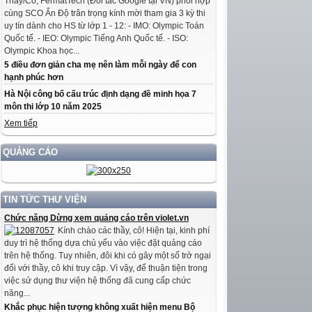
Thầy/Cô, FermatTech (Đối tác Google tại VN) phối hợp
cùng SCO Ấn Độ trân trọng kính mời tham gia 3 kỳ thi
uy tín dành cho HS từ lớp 1 - 12: - IMO: Olympic Toán
Quốc tế. - IEO: Olympic Tiếng Anh Quốc tế. - ISO:
Olympic Khoa học...
5 điều đơn giản cha mẹ nên làm mỗi ngày để con
hạnh phúc hơn
Hà Nội công bố cấu trúc định dạng đề minh họa 7
môn thi lớp 10 năm 2025
Xem tiếp
QUẢNG CÁO
TIN TỨC THƯ VIỆN
Chức năng Dừng xem quảng cáo trên violet.vn
Kính chào các thầy, cô! Hiện tại, kinh phí
duy trì hệ thống dựa chủ yếu vào việc đặt quảng cáo
trên hệ thống. Tuy nhiên, đôi khi có gây một số trở ngại
đối với thầy, cô khi truy cập. Vì vậy, để thuận tiện trong
việc sử dụng thư viện hệ thống đã cung cấp chức
năng...
Khắc phục hiện tượng không xuất hiện menu Bộ