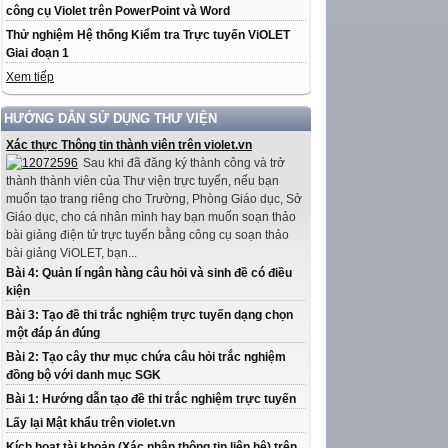
công cụ Violet trên PowerPoint và Word
Thử nghiệm Hệ thống Kiểm tra Trực tuyến ViOLET
Giai đoạn 1
Xem tiếp
HƯỚNG DẪN SỬ DỤNG THƯ VIỆN
Xác thực Thông tin thành viên trên violet.vn
Sau khi đã đăng ký thành công và trở
thành thành viên của Thư viện trực tuyến, nếu bạn
muốn tạo trang riêng cho Trường, Phòng Giáo dục, Sở
Giáo dục, cho cá nhân mình hay bạn muốn soạn thảo
bài giảng điện tử trực tuyến bằng công cụ soạn thảo
bài giảng ViOLET, bạn...
Bài 4: Quản lí ngân hàng câu hỏi và sinh đề có điều
kiện
Bài 3: Tạo đề thi trắc nghiệm trực tuyến dạng chọn
một đáp án đúng
Bài 2: Tạo cây thư mục chứa câu hỏi trắc nghiệm
đồng bộ với danh mục SGK
Bài 1: Hướng dẫn tạo đề thi trắc nghiệm trực tuyến
Lấy lại Mật khẩu trên violet.vn
Kích hoạt tài khoản (Xác nhận thông tin liên hệ) trên