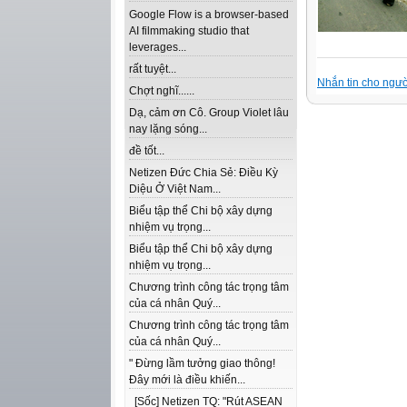
Google Flow is a browser-based
AI filmmaking studio that
leverages...
rất tuyệt...
Nhắn tin cho ngườ
Chợt nghĩ......
Dạ, cảm ơn Cô. Group Violet lâu
nay lặng sóng...
đề tốt...
Netizen Đức Chia Sẻ: Điều Kỳ
Diệu Ở Việt Nam...
Biểu tập thể Chi bộ xây dựng
nhiệm vụ trọng...
Biểu tập thể Chi bộ xây dựng
nhiệm vụ trọng...
Chương trình công tác trọng tâm
của cá nhân Quý...
Chương trình công tác trọng tâm
của cá nhân Quý...
" Đừng lầm tưởng giao thông!
Đây mới là điều khiến...
[Sốc] Netizen TQ: "Rút ASEAN