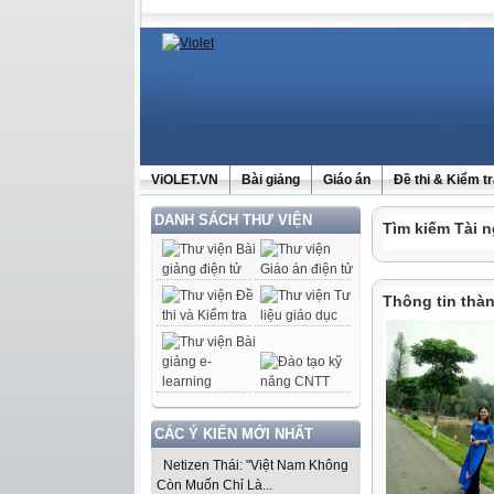
ViOLET.VN
Bài giảng
Giáo án
Đề thi & Kiểm t
DANH SÁCH THƯ VIỆN
Tìm kiếm Tài n
Thông tin thàn
CÁC Ý KIẾN MỚI NHẤT
Netizen Thái: "Việt Nam Không
Còn Muốn Chỉ Là...