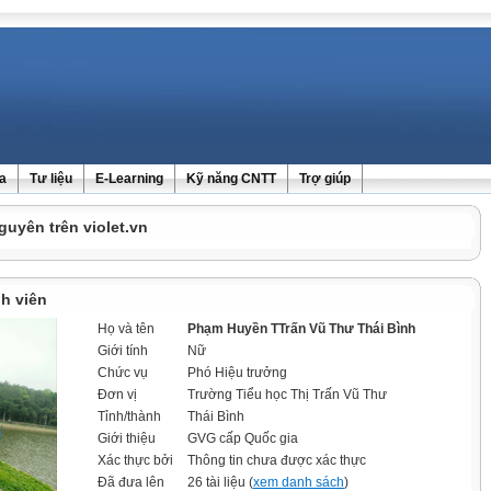
ra
Tư liệu
E-Learning
Kỹ năng CNTT
Trợ giúp
guyên trên violet.vn
h viên
Họ và tên
Phạm Huyền TTrấn Vũ Thư Thái Bình
Giới tính
Nữ
Chức vụ
Phó Hiệu trưởng
Đơn vị
Trường Tiểu học Thị Trấn Vũ Thư
Tỉnh/thành
Thái Bình
Giới thiệu
GVG cấp Quốc gia
Xác thực bởi
Thông tin chưa được xác thực
Đã đưa lên
26 tài liệu (
xem danh sách
)