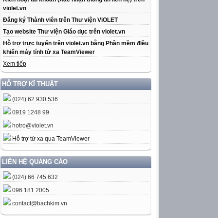
violet.vn
Đăng ký Thành viên trên Thư viện ViOLET
Tạo website Thư viện Giáo dục trên violet.vn
Hỗ trợ trực tuyến trên violet.vn bằng Phần mềm điều
khiển máy tính từ xa TeamViewer
Xem tiếp
HỖ TRỢ KĨ THUẬT
(024) 62 930 536
0919 1248 99
hotro@violet.vn
Hỗ trợ từ xa qua TeamViewer
LIÊN HỆ QUẢNG CÁO
(024) 66 745 632
096 181 2005
contact@bachkim.vn