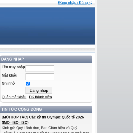
Đăng nhập / Đăng ký
ĐĂNG NHẬP
Tên truy nhập
Mật khẩu
Ghi nhớ
Quên mật khẩu
ĐK thành viên
TIN TỨC CỘNG ĐỒNG
[MỜI HỢP TÁC] Các kỳ thi Olympic Quốc tế 2026
(IMO - IEO - ISO)
Kính gửi Quý Lãnh đạo, Ban Giám hiệu và Quý