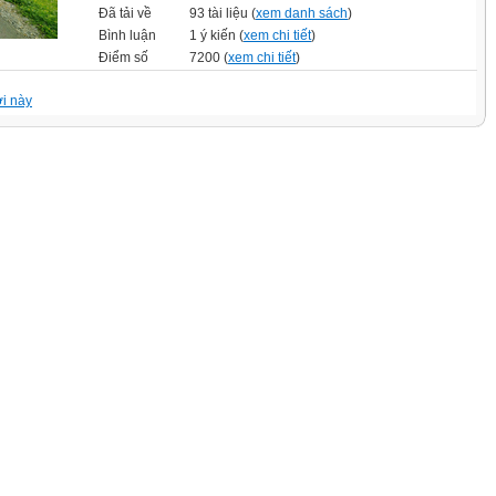
Đã tải về
93 tài liệu (
xem danh sách
)
Bình luận
1 ý kiến (
xem chi tiết
)
Điểm số
7200 (
xem chi tiết
)
i này