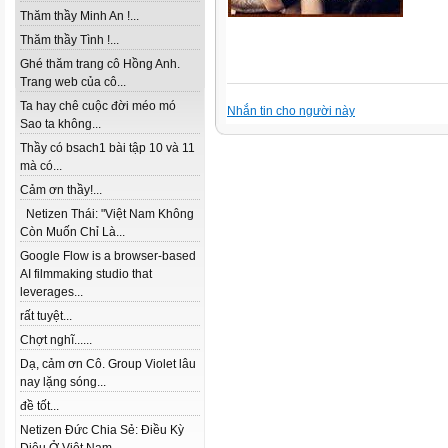
Thăm thầy Minh An !...
Thăm thầy Tình !...
Ghé thăm trang cô Hồng Anh.
Trang web của cô...
Ta hay chê cuộc đời méo mó
Nhắn tin cho người này
Sao ta không...
Thầy có bsach1 bài tập 10 và 11
mà có...
Cảm ơn thầy!...
Netizen Thái: "Việt Nam Không
Còn Muốn Chỉ Là...
Google Flow is a browser-based
AI filmmaking studio that
leverages...
rất tuyệt...
Chợt nghĩ......
Dạ, cảm ơn Cô. Group Violet lâu
nay lặng sóng...
đề tốt...
Netizen Đức Chia Sẻ: Điều Kỳ