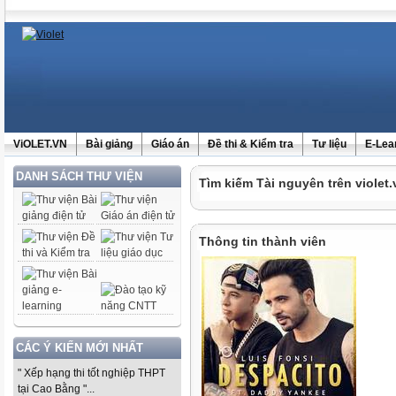
ViOLET.VN
Bài giảng
Giáo án
Đề thi & Kiểm tra
Tư liệu
E-Lea
DANH SÁCH THƯ VIỆN
Tìm kiếm Tài nguyên trên violet.
Thông tin thành viên
CÁC Ý KIẾN MỚI NHẤT
" Xếp hạng thi tốt nghiệp THPT
tại Cao Bằng "...