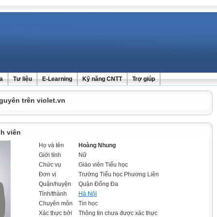
ra
Tư liệu
E-Learning
Kỹ năng CNTT
Trợ giúp
guyên trên violet.vn
h viên
Họ và tên
Hoàng Nhung
Giới tính
Nữ
Chức vụ
Giáo viên Tiểu học
Đơn vị
Trường Tiểu học Phương Liên
Quận/huyện
Quận Đống Đa
Tỉnh/thành
Hà Nội
Chuyên môn
Tin học
Xác thực bởi
Thông tin chưa được xác thực