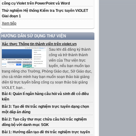
công cụ Violet trên PowerPoint và Word
Thử nghiệm Hệ thống Kiểm tra Trực tuyến ViOLET
Giai đoạn 1
Xem tiếp
HƯỚNG DẪN SỬ DỤNG THƯ VIỆN
Xác thực Thông tin thành viên trên violet.vn
Sau khi đã đăng ký thành
công và trở thành thành
viên của Thư viện trực
tuyến, nếu bạn muốn tạo
trang riêng cho Trường, Phòng Giáo dục, Sở Giáo dục,
cho cá nhân mình hay bạn muốn soạn thảo bài giảng
điện tử trực tuyến bằng công cụ soạn thảo bài giảng
ViOLET, bạn...
Bài 4: Quản lí ngân hàng câu hỏi và sinh đề có điều
kiện
Bài 3: Tạo đề thi trắc nghiệm trực tuyến dạng chọn
một đáp án đúng
Bài 2: Tạo cây thư mục chứa câu hỏi trắc nghiệm
đồng bộ với danh mục SGK
Bài 1: Hướng dẫn tạo đề thi trắc nghiệm trực tuyến