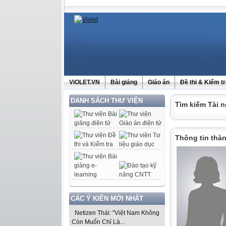
ViOLET.VN
Bài giảng
Giáo án
Đề thi & Kiểm t
DANH SÁCH THƯ VIỆN
Tìm kiếm Tài n
Thông tin thàn
CÁC Ý KIẾN MỚI NHẤT
Netizen Thái: "Việt Nam Không
Còn Muốn Chỉ Là...