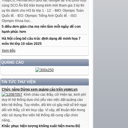
Thầy/Cô, FermatTech (Đối tác Google tại VN) phối hợp
cùng SCO Ấn Độ trân trọng kính mời tham gia 3 kỳ thi
uy tín dành cho HS từ lớp 1 - 12: - IMO: Olympic Toán
Quốc tế. - IEO: Olympic Tiếng Anh Quốc tế. - ISO:
Olympic Khoa học...
5 điều đơn giản cha mẹ nên làm mỗi ngày để con
hạnh phúc hơn
Hà Nội công bố cấu trúc định dạng đề minh họa 7
môn thi lớp 10 năm 2025
Xem tiếp
QUẢNG CÁO
TIN TỨC THƯ VIỆN
Chức năng Dừng xem quảng cáo trên violet.vn
Kính chào các thầy, cô! Hiện tại, kinh phí
duy trì hệ thống dựa chủ yếu vào việc đặt quảng cáo
trên hệ thống. Tuy nhiên, đôi khi có gây một số trở ngại
đối với thầy, cô khi truy cập. Vì vậy, để thuận tiện trong
việc sử dụng thư viện hệ thống đã cung cấp chức
năng...
Khắc phục hiện tượng không xuất hiện menu Bộ