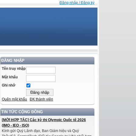
Đăng nhập / Đăng ký
ĐĂNG NHẬP
Tên truy nhập
Mật khẩu
Ghi nhớ
Quên mật khẩu
ĐK thành viên
TIN TỨC CỘNG ĐỒNG
[MỜI HỢP TÁC] Các kỳ thi Olympic Quốc tế 2026
(IMO - IEO - ISO)
Kính gửi Quý Lãnh đạo, Ban Giám hiệu và Quý