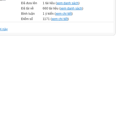
Đã đưa lên
1 tài liệu (
xem danh sách
)
Đã tải về
660 tài liệu (
xem danh sách
)
Bình luận
1 ý kiến (
xem chi tiết
)
Điểm số
1171 (
xem chi tiết
)
i này