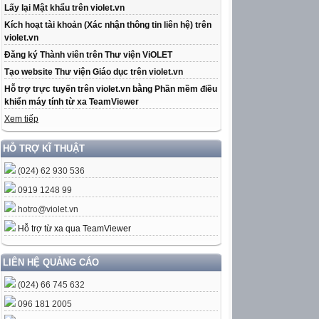
Lấy lại Mật khẩu trên violet.vn
Kích hoạt tài khoản (Xác nhận thông tin liên hệ) trên
violet.vn
Đăng ký Thành viên trên Thư viện ViOLET
Tạo website Thư viện Giáo dục trên violet.vn
Hỗ trợ trực tuyến trên violet.vn bằng Phần mềm điều
khiển máy tính từ xa TeamViewer
Xem tiếp
HỖ TRỢ KĨ THUẬT
(024) 62 930 536
0919 1248 99
hotro@violet.vn
Hỗ trợ từ xa qua TeamViewer
LIÊN HỆ QUẢNG CÁO
(024) 66 745 632
096 181 2005