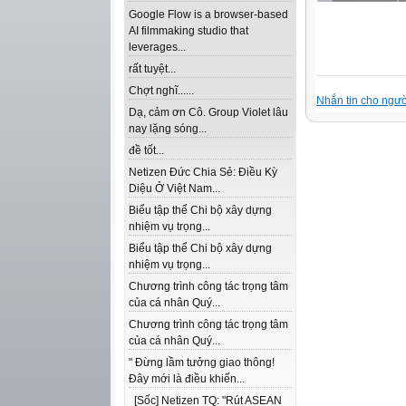
Google Flow is a browser-based
AI filmmaking studio that
leverages...
rất tuyệt...
Chợt nghĩ......
Nhắn tin cho ngườ
Dạ, cảm ơn Cô. Group Violet lâu
nay lặng sóng...
đề tốt...
Netizen Đức Chia Sẻ: Điều Kỳ
Diệu Ở Việt Nam...
Biểu tập thể Chi bộ xây dựng
nhiệm vụ trọng...
Biểu tập thể Chi bộ xây dựng
nhiệm vụ trọng...
Chương trình công tác trọng tâm
của cá nhân Quý...
Chương trình công tác trọng tâm
của cá nhân Quý...
" Đừng lầm tưởng giao thông!
Đây mới là điều khiến...
[Sốc] Netizen TQ: "Rút ASEAN