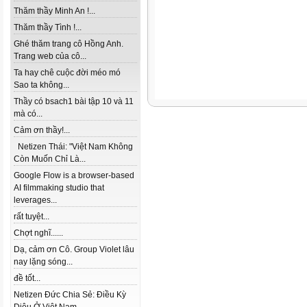
Thăm thầy Minh An !...
Thăm thầy Tình !...
Ghé thăm trang cô Hồng Anh.
Trang web của cô...
Ta hay chê cuộc đời méo mó
Sao ta không...
Thầy có bsach1 bài tập 10 và 11
mà có...
Cảm ơn thầy!...
Netizen Thái: "Việt Nam Không
Còn Muốn Chỉ Là...
Google Flow is a browser-based
AI filmmaking studio that
leverages...
rất tuyệt...
Chợt nghĩ......
Dạ, cảm ơn Cô. Group Violet lâu
nay lặng sóng...
đề tốt...
Netizen Đức Chia Sẻ: Điều Kỳ