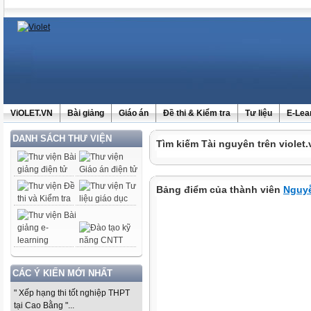
ViOLET.VN
Bài giảng
Giáo án
Đề thi & Kiểm tra
Tư liệu
E-Lea
DANH SÁCH THƯ VIỆN
Tìm kiếm Tài nguyên trên violet.
Bảng điểm của thành viên
Nguyễ
CÁC Ý KIẾN MỚI NHẤT
" Xếp hạng thi tốt nghiệp THPT
tại Cao Bằng "...