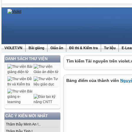
ViOLET.VN
Bài giảng
Giáo án
Đề thi & Kiểm tra
Tư liệu
E-Lea
DANH SÁCH THƯ VIỆN
Tìm kiếm Tài nguyên trên violet.
Bảng điểm của thành viên
Nguy
CÁC Ý KIẾN MỚI NHẤT
Thăm thầy Minh An !...
Thăm thầy Tình !...