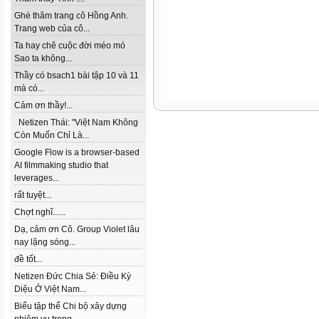
Ghé thăm trang cô Hồng Anh.
Trang web của cô...
Ta hay chê cuộc đời méo mó
Sao ta không...
Thầy có bsach1 bài tập 10 và 11
mà có...
Cảm ơn thầy!...
Netizen Thái: "Việt Nam Không
Còn Muốn Chỉ Là...
Google Flow is a browser-based
AI filmmaking studio that
leverages...
rất tuyệt...
Chợt nghĩ......
Dạ, cảm ơn Cô. Group Violet lâu
nay lặng sóng...
đề tốt...
Netizen Đức Chia Sẻ: Điều Kỳ
Diệu Ở Việt Nam...
Biểu tập thể Chi bộ xây dựng