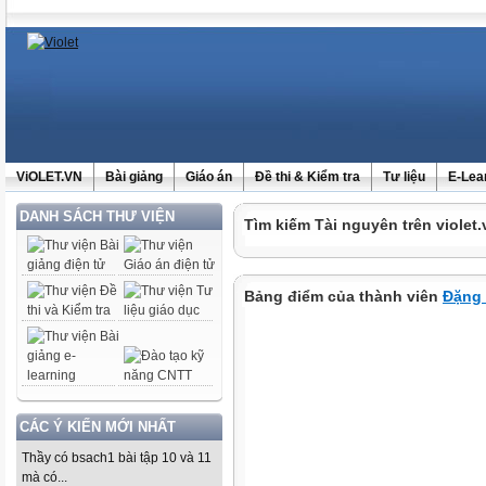
ViOLET.VN
Bài giảng
Giáo án
Đề thi & Kiểm tra
Tư liệu
E-Lea
DANH SÁCH THƯ VIỆN
Tìm kiếm Tài nguyên trên violet.
Bảng điểm của thành viên
Đặng 
CÁC Ý KIẾN MỚI NHẤT
Thầy có bsach1 bài tập 10 và 11
mà có...