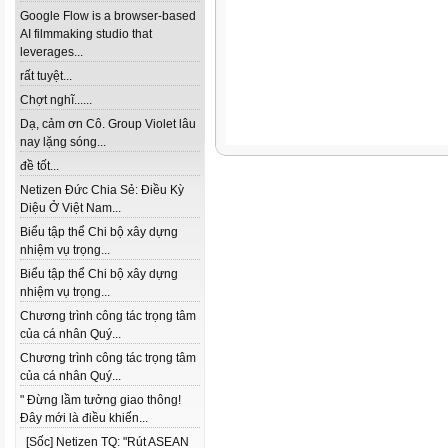
Google Flow is a browser-based
AI filmmaking studio that
leverages...
rất tuyệt...
Chợt nghĩ......
Dạ, cảm ơn Cô. Group Violet lâu
nay lặng sóng...
đề tốt...
Netizen Đức Chia Sẻ: Điều Kỳ
Diệu Ở Việt Nam...
Biểu tập thể Chi bộ xây dựng
nhiệm vụ trọng...
Biểu tập thể Chi bộ xây dựng
nhiệm vụ trọng...
Chương trình công tác trọng tâm
của cá nhân Quý...
Chương trình công tác trọng tâm
của cá nhân Quý...
" Đừng lầm tưởng giao thông!
Đây mới là điều khiến...
[Sốc] Netizen TQ: "Rút ASEAN