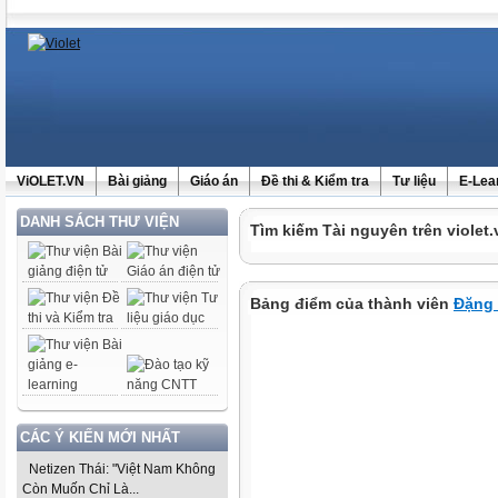
ViOLET.VN
Bài giảng
Giáo án
Đề thi & Kiểm tra
Tư liệu
E-Lea
DANH SÁCH THƯ VIỆN
Tìm kiếm Tài nguyên trên violet.
Bảng điểm của thành viên
Đặng 
CÁC Ý KIẾN MỚI NHẤT
Netizen Thái: "Việt Nam Không
Còn Muốn Chỉ Là...