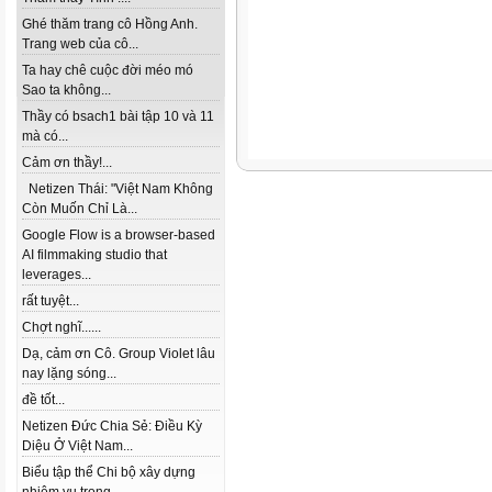
Ghé thăm trang cô Hồng Anh.
Trang web của cô...
Ta hay chê cuộc đời méo mó
Sao ta không...
Thầy có bsach1 bài tập 10 và 11
mà có...
Cảm ơn thầy!...
Netizen Thái: "Việt Nam Không
Còn Muốn Chỉ Là...
Google Flow is a browser-based
AI filmmaking studio that
leverages...
rất tuyệt...
Chợt nghĩ......
Dạ, cảm ơn Cô. Group Violet lâu
nay lặng sóng...
đề tốt...
Netizen Đức Chia Sẻ: Điều Kỳ
Diệu Ở Việt Nam...
Biểu tập thể Chi bộ xây dựng