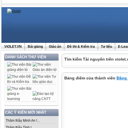
ViOLET.VN
Bài giảng
Giáo án
Đề thi & Kiểm tra
Tư liệu
E-Lea
DANH SÁCH THƯ VIỆN
Tìm kiếm Tài nguyên trên violet.
Bảng điểm của thành viên
Đặng 
CÁC Ý KIẾN MỚI NHẤT
Thăm thầy Minh An !...
Thăm thầy Tình !...