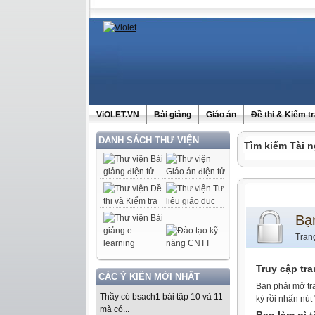
ViOLET.VN
Bài giảng
Giáo án
Đề thi & Kiểm t
DANH SÁCH THƯ VIỆN
Tìm kiếm Tài n
Bạ
Tran
Truy cập tr
CÁC Ý KIẾN MỚI NHẤT
Bạn phải mở tr
Thầy có bsach1 bài tập 10 và 11
ký rồi nhấn nút
mà có...