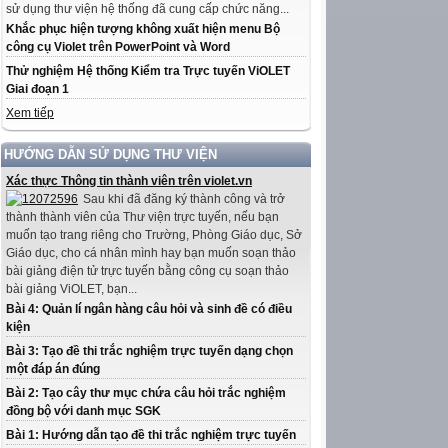
sử dụng thư viện hệ thống đã cung cấp chức năng...
Khắc phục hiện tượng không xuất hiện menu Bộ
công cụ Violet trên PowerPoint và Word
Thử nghiệm Hệ thống Kiểm tra Trực tuyến ViOLET
Giai đoạn 1
Xem tiếp
HƯỚNG DẪN SỬ DỤNG THƯ VIỆN
Xác thực Thông tin thành viên trên violet.vn
Sau khi đã đăng ký thành công và trở
thành thành viên của Thư viện trực tuyến, nếu bạn
muốn tạo trang riêng cho Trường, Phòng Giáo dục, Sở
Giáo dục, cho cá nhân mình hay bạn muốn soạn thảo
bài giảng điện tử trực tuyến bằng công cụ soạn thảo
bài giảng ViOLET, bạn...
Bài 4: Quản lí ngân hàng câu hỏi và sinh đề có điều
kiện
Bài 3: Tạo đề thi trắc nghiệm trực tuyến dạng chọn
một đáp án đúng
Bài 2: Tạo cây thư mục chứa câu hỏi trắc nghiệm
đồng bộ với danh mục SGK
Bài 1: Hướng dẫn tạo đề thi trắc nghiệm trực tuyến