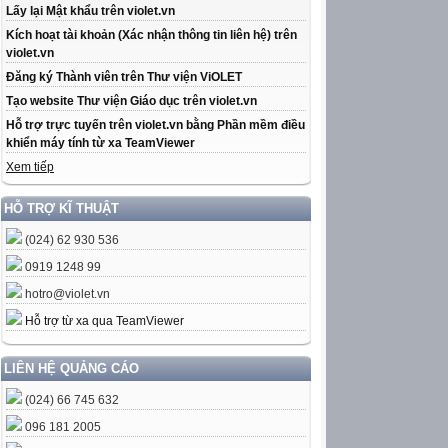
Lấy lại Mật khẩu trên violet.vn
Kích hoạt tài khoản (Xác nhận thông tin liên hệ) trên
violet.vn
Đăng ký Thành viên trên Thư viện ViOLET
Tạo website Thư viện Giáo dục trên violet.vn
Hỗ trợ trực tuyến trên violet.vn bằng Phần mềm điều
khiển máy tính từ xa TeamViewer
Xem tiếp
HỖ TRỢ KĨ THUẬT
(024) 62 930 536
0919 1248 99
hotro@violet.vn
Hỗ trợ từ xa qua TeamViewer
LIÊN HỆ QUẢNG CÁO
(024) 66 745 632
096 181 2005