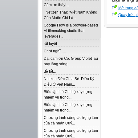
Bạn làm gì t
Cảm ơn thầy!...
Mở trang đ
Netizen Thái: "Việt Nam Không
Quay trở lại
Còn Muốn Chỉ Là...
Google Flow is a browser-based
AI filmmaking studio that
leverages...
rất tuyệt...
Chợt nghĩ......
Dạ, cảm ơn Cô. Group Violet lâu
nay lặng sóng...
đề tốt...
Netizen Đức Chia Sẻ: Điều Kỳ
Diệu Ở Việt Nam...
Biểu tập thể Chi bộ xây dựng
nhiệm vụ trọng...
Biểu tập thể Chi bộ xây dựng
nhiệm vụ trọng...
Chương trình công tác trọng tâm
của cá nhân Quý...
Chương trình công tác trọng tâm
của cá nhân Quý...