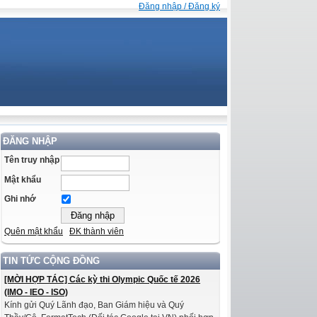
Đăng nhập / Đăng ký
ĐĂNG NHẬP
Tên truy nhập
Mật khẩu
Ghi nhớ
Quên mật khẩu
ĐK thành viên
TIN TỨC CỘNG ĐỒNG
[MỜI HỢP TÁC] Các kỳ thi Olympic Quốc tế 2026
(IMO - IEO - ISO)
Kính gửi Quý Lãnh đạo, Ban Giám hiệu và Quý