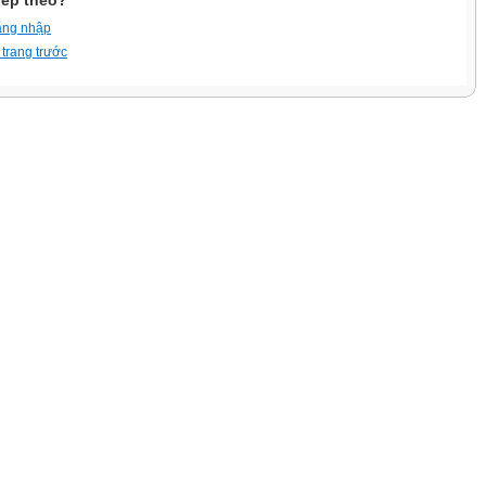
iếp theo?
ăng nhập
 trang trước