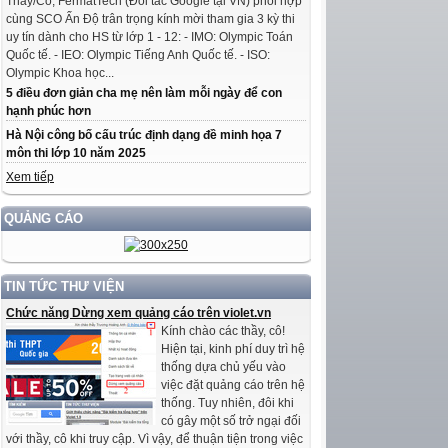
Thầy/Cô, FermatTech (Đối tác Google tại VN) phối hợp
cùng SCO Ấn Độ trân trọng kính mời tham gia 3 kỳ thi
uy tín dành cho HS từ lớp 1 - 12: - IMO: Olympic Toán
Quốc tế. - IEO: Olympic Tiếng Anh Quốc tế. - ISO:
Olympic Khoa học...
5 điều đơn giản cha mẹ nên làm mỗi ngày để con
hạnh phúc hơn
Hà Nội công bố cấu trúc định dạng đề minh họa 7
môn thi lớp 10 năm 2025
Xem tiếp
QUẢNG CÁO
TIN TỨC THƯ VIỆN
Chức năng Dừng xem quảng cáo trên violet.vn
Kính chào các thầy, cô!
Hiện tại, kinh phí duy trì hệ
thống dựa chủ yếu vào
việc đặt quảng cáo trên hệ
thống. Tuy nhiên, đôi khi
có gây một số trở ngại đối
với thầy, cô khi truy cập. Vì vậy, để thuận tiện trong việc