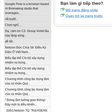
Bạn làm gì tiếp theo?
Google Flow is a browser-based
AI filmmaking studio that
Mở trang đăng nhập
leverages...
Quay trở lại trang trước
rất tuyệt...
Chợt nghĩ......
Dạ, cảm ơn Cô. Group Violet lâu
nay lặng sóng...
đề tốt...
Netizen Đức Chia Sẻ: Điều Kỳ
Diệu Ở Việt Nam...
Biểu tập thể Chi bộ xây dựng
nhiệm vụ trọng...
Biểu tập thể Chi bộ xây dựng
nhiệm vụ trọng...
Chương trình công tác trọng tâm
của cá nhân Quý...
Chương trình công tác trọng tâm
của cá nhân Quý...
" Đừng lầm tưởng giao thông!
Đây mới là điều khiến...
[Sốc] Netizen TQ: "Rút ASEAN