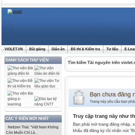
ViOLET.VN
Bài giảng
Giáo án
Đề thi & Kiểm tra
Tư liệu
E-Lea
DANH SÁCH THƯ VIỆN
Tìm kiếm Tài nguyên trên violet.
Bạn chưa đăng 
Trang này yêu cầu bạn phả
Truy cập trang này như t
CÁC Ý KIẾN MỚI NHẤT
Bạn phải mở trang đăng nhập, s
Netizen Thái: "Việt Nam Không
khẩu đã đăng ký rồi nhấn nút "Đ
Còn Muốn Chỉ Là...