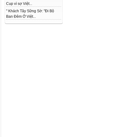
Cup vì sợ Việt...
" Khách Tây Sững Sờ: "Đi Bộ
Ban Đêm Ở Việt...