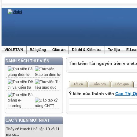
ViOLET.VN
Bài giảng
Giáo án
Đề thi & Kiểm tra
Tư liệu
E-Lea
DANH SÁCH THƯ VIỆN
Tìm kiếm Tài nguyên trên violet.
Tất cả
Tuần này
Hôm qua
Ý kiến của thành viên
Cao Thị Q
CÁC Ý KIẾN MỚI NHẤT
Thầy có bsach1 bài tập 10 và 11
mà có...