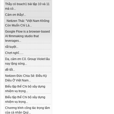
Thầy có bsach1 bài tập 10 và 11
mà có...
Cảm ơn thầy!...
Netizen Thái: "Việt Nam Không
Còn Muốn Chỉ Là...
Google Flow is a browser-based
AI filmmaking studio that
leverages...
rất tuyệt...
Chợt nghĩ......
Dạ, cảm ơn Cô. Group Violet lâu
nay lặng sóng...
đề tốt...
Netizen Đức Chia Sẻ: Điều Kỳ
Diệu Ở Việt Nam...
Biểu tập thể Chi bộ xây dựng
nhiệm vụ trọng...
Biểu tập thể Chi bộ xây dựng
nhiệm vụ trọng...
Chương trình công tác trọng tâm
của cá nhân Quý...