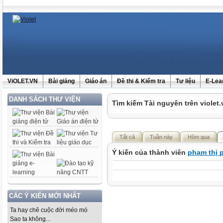
ViOLET.VN
Bài giảng
Giáo án
Đề thi & Kiểm tra
Tư liệu
E-Lea
DANH SÁCH THƯ VIỆN
Tìm kiếm Tài nguyên trên violet.
Tất cả
Tuần này
Hôm qua
Ý kiến của thành viên
phạm thị
CÁC Ý KIẾN MỚI NHẤT
Ta hay chê cuộc đời méo mó
Sao ta không...