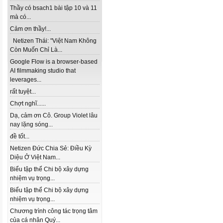
Thầy có bsach1 bài tập 10 và 11
mà có...
Cảm ơn thầy!...
Netizen Thái: "Việt Nam Không
Còn Muốn Chỉ Là...
Google Flow is a browser-based
AI filmmaking studio that
leverages...
rất tuyệt...
Chợt nghĩ......
Dạ, cảm ơn Cô. Group Violet lâu
nay lặng sóng...
đề tốt...
Netizen Đức Chia Sẻ: Điều Kỳ
Diệu Ở Việt Nam...
Biểu tập thể Chi bộ xây dựng
nhiệm vụ trọng...
Biểu tập thể Chi bộ xây dựng
nhiệm vụ trọng...
Chương trình công tác trọng tâm
của cá nhân Quý...