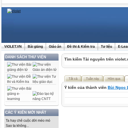
ViOLET.VN
Bài giảng
Giáo án
Đề thi & Kiểm tra
Tư liệu
E-Lea
DANH SÁCH THƯ VIỆN
Tìm kiếm Tài nguyên trên violet.
Tất cả
Tuần này
Hôm qua
Ý kiến của thành viên
Bùi Ngoc 
CÁC Ý KIẾN MỚI NHẤT
Ta hay chê cuộc đời méo mó
Sao ta không...