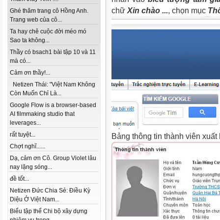
chữ
Xin chào ...
, chọn mục
Thô
Ghé thăm trang cô Hồng Anh.
Trang web của cô...
Ta hay chê cuộc đời méo mó
Sao ta không...
Thầy có bsach1 bài tập 10 và 11
mà có...
Cảm ơn thầy!...
Netizen Thái: "Việt Nam Không
Còn Muốn Chỉ Là...
Google Flow is a browser-based
AI filmmaking studio that
leverages...
rất tuyệt...
Bảng thông tin thành viên xuất 
Chợt nghĩ......
Dạ, cảm ơn Cô. Group Violet lâu
nay lặng sóng...
đề tốt...
Netizen Đức Chia Sẻ: Điều Kỳ
Diệu Ở Việt Nam...
Biểu tập thể Chi bộ xây dựng