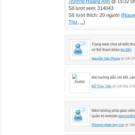
Trương Hoàng Anh
@ 15:32 08
Số lượt xem: 314043
Số lượt thích: 20 người (
Nguyễ
Thư
,
...
)
Trang web chia sẻ kiến thư
có thể tham khảo
tại đây
.
Nguyễn Văn Phong
@ 10h:37
Bài hướng dẫn chi tiết, c
Đỗ Thủy Tiên
@ 13h:03p 17/
Mình không phải giáo viên 
quản trị website
dayconth
Phương pháp dạy con
@ 23h: