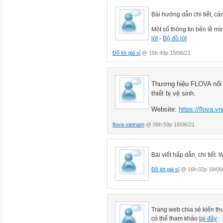
Bài hướng dẫn chi tiết, cảm
Một số thông tin bên lề m
lót
-
Bộ đồ lót
Đồ lót giá sỉ
@ 15h:49p 15/06/21
Thương hiệu FLOVA nổi ti
thiết bị vệ sinh.
Website:
https://flova.vn
flova vietnam
@ 08h:59p 18/06/21
Bài viết hấp dẫn, chi tiết. 
Đồ lót giá sỉ
@ 16h:02p 18/06
Trang web chia sẻ kiến thư
có thể tham khảo
tại đây