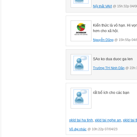
Nội thất VAVI
@ 15h:32p 04/0
Kiến thức là vô hạn. Hi vọ
hơn cho xã hội.
Nguyễn Dũng
@ 15h:55p 04/
SAo ko dua duoc ga len
Trường TH Ninh Dân
@ 22h:3
rất bổ ích cho các bạn
xkld tai ha tinh
,
xkld tai nghe an
,
xkld tai
Võ đại nhác
@ 10h:22p 07/04/23