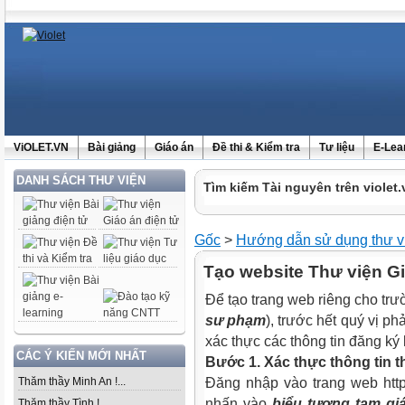
ViOLET.VN
Bài giảng
Giáo án
Đề thi & Kiểm tra
Tư liệu
E-Lea
DANH SÁCH THƯ VIỆN
Tìm kiếm Tài nguyên trên violet.
Gốc
>
Hướng dẫn sử dụng thư v
Tạo website Thư viện Gi
Để tạo trang web riêng cho tr
sư phạm
), trước hết quý vị p
xác thực các thông tin đăng ký 
CÁC Ý KIẾN MỚI NHẤT
Bước 1. Xác thực thông tin t
Thăm thầy Minh An !...
Đăng nhập vào trang web http:
nhấn vào
biểu tượng tam gi
Thăm thầy Tình !...